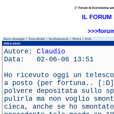
1° Forum di Astronomia amator
IL FORUM 
>>>forum
Nuovo messaggio
|
Torna all'inizio
|
Vai all'argomento
|
Ricerca
|
Entra
ottica vixen
Autore:
Claudio
Data: 02-06-06 13:51
Ho ricevuto oggi un telesco
a posto (per fortuna.. [:D]
polvere depositata sullo sp
pulirla ma non voglio smont
cieca, anche se ho smontato